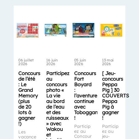
06 juillet
16 juin
05 juin
13 mai
2026
2026
2026
2026
Concours
Participez
Concours
[ Jeu-
de l’été
au
Fort
concours
: Le
concours
Boyard
Peppa
Grand
photo «
:
Pig ] 30
Memory
La vie
l’aventure
COUVERTS
(plus
au bord
continue
Peppa
de 20
de l’eau
avec
Pig à
lots à
et des
Toboggan
gagner
gagner
ruisseaux
!
!
!)
» avec
Particip
Particip
Wakou
ez au
ez au
Les
et
Concour
jeu-
vacance