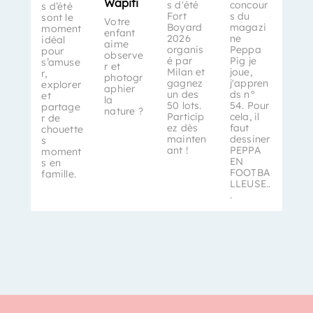
Wapiti
s d'été
concour
s d’été
Fort
s du
sont le
Votre
Boyard
magazi
moment
enfant
2026
ne
idéal
aime
organis
Peppa
pour
observe
é par
Pig je
s’amuse
r et
Milan et
joue,
r,
photogr
gagnez
j'appren
explorer
aphier
un des
ds n°
et
la
50 lots.
54. Pour
partage
nature ?
Particip
cela, il
r de
ez dès
faut
chouette
mainten
dessiner
s
ant !
PEPPA
moment
EN
s en
FOOTBA
famille.
LLEUSE..
.