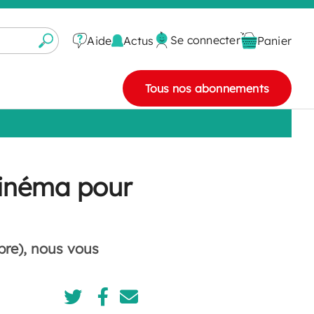
Se connecter
Actus
Aide
Panier
Tous nos abonnements
inéma pour
mbre), nous vous