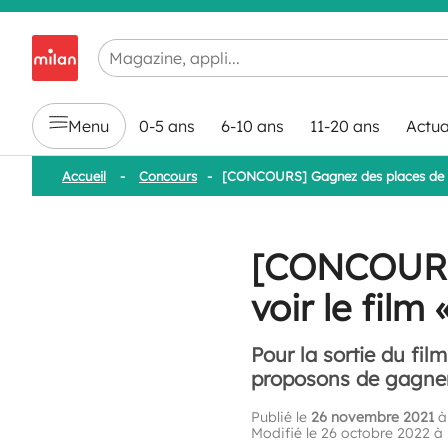
Chargement en cours...
Menu
0-5 ans
6-10 ans
11-20 ans
Actua
Accueil
-
Concours
-
[CONCOURS] Gagnez des places de cin
[CONCOURS]
voir le film
Pour la sortie du fil
proposons de gagner 
Publié le
26 novembre 2021
à
Modifié le 26 octobre 2022 à 