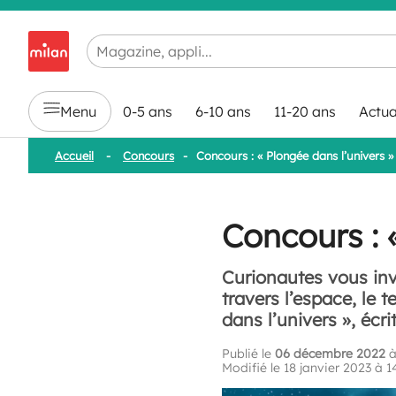
Chargement en cours...
Menu
0-5 ans
6-10 ans
11-20 ans
Actua
Accueil
-
Concours
-
Concours : « Plongée dans l’univers » 
Concours : «
Curionautes vous inv
travers l’espace, le 
dans l’univers », écr
Publié le
06 décembre 2022
à
Modifié le 18 janvier 2023 à 1