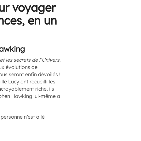
our voyager
ences, en un
Hawking
t les secrets de l’Univers.
ux évolutions de
vous seront enfin dévoilés !
le Lucy ont recueilli les
croyablement riche, ils
tephen Hawking lui-même a
personne n’est allé