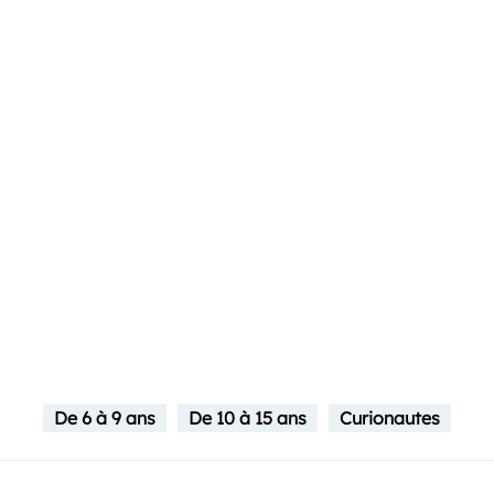
De 6 à 9 ans
De 10 à 15 ans
Curionautes