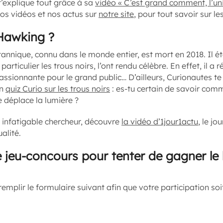
t’explique tout grâce à sa
vidéo « C’est grand comment, l’uni
os vidéos et nos actus sur
notre site
, pour tout savoir sur le
Hawking ?
tannique, connu dans le monde entier, est mort en 2018. Il ét
particulier les trous noirs, l’ont rendu célèbre. En effet, il a 
passionnante pour le grand public… D’ailleurs, Curionautes t
un
quiz Curio sur les trous noirs
: es-tu certain de savoir com
se déplace la lumière ?
t infatigable chercheur, découvre
la vidéo d’1jour1actu
, le j
alité.
e jeu-concours pour tenter de gagner le 
remplir le formulaire suivant afin que votre participation so