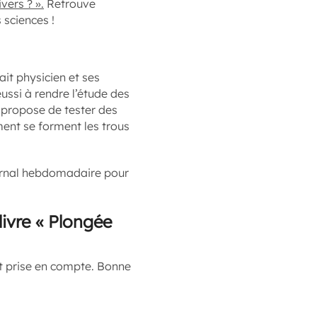
vers ? ».
Retrouve
s sciences !
ait physicien et ses
réussi à rendre l’étude des
e propose de tester des
ment se forment les trous
ournal hebdomadaire pour
livre « Plongée
it prise en compte. Bonne