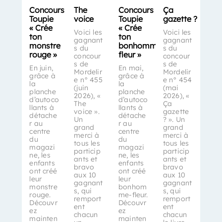
Concours
The
Concours
Ça
Toupie
voice
Toupie
gazette ?
« Crée
« Crée
Voici les
Voici les
ton
ton
gagnant
gagnant
monstre
bonhomme-
s du
s du
rouge »
fleur »
concour
concour
s de
s de
En juin,
En mai,
Mordelir
Mordelir
grâce à
grâce à
e n° 455
e n° 454
la
la
(juin
(mai
planche
planche
2026), «
2026), «
d’autoco
d’autoco
The
Ça
llants à
llants à
voice ».
gazette
détache
détache
Un
? ». Un
r au
r au
grand
grand
centre
centre
merci à
merci à
du
du
tous les
tous les
magazi
magazi
particip
particip
ne, les
ne, les
ants et
ants et
enfants
enfants
bravo
bravo
ont créé
ont créé
aux 10
aux 10
leur
leur
gagnant
gagnant
monstre
bonhom
s, qui
s, qui
rouge.
me-fleur.
remport
remport
Découvr
Découvr
ent
ent
ez
ez
chacun
chacun
mainten
mainten