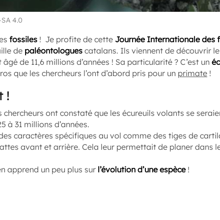
-SA 4.0
les
fossiles
! Je profite de cette
Journée Internationale des f
ille de
paléontologues
catalans. Ils viennent de découvrir le
 âgé de 11,6 millions d’années ! Sa particularité ? C’est un
éc
gros que les chercheurs l’ont d’abord pris pour un
primate
!
 !
es chercheurs ont constaté que les écureuils volants se seraie
25 à 31 millions d’années.
 des caractères spécifiques au vol comme des tiges de carti
tes avant et arrière. Cela leur permettait de planer dans le
en apprend un peu plus sur
l’évolution d’une espèce
!