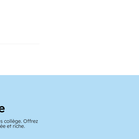
e
s collège. Offrez
e et riche.