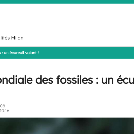
lités Milan
: un écureuil volant !
diale des fossiles : un écu
:08
10:16