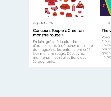
27 juillet 2026
01 juil
Concours Toupie « Crée ton
The 
monstre rouge »
Voici
Morde
En juin, grâce à la planche
voice
d’autocollants à détacher au centre
parti
du magazine, les enfants ont créé
gagna
leur monstre rouge. Découvrez
un a
maintenant les réalisations des
10 gagnants…