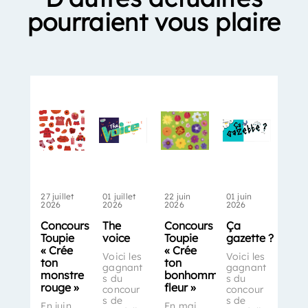
pourraient vous plaire
27 juillet
01 juillet
22 juin
01 juin
2026
2026
2026
2026
Concours
The
Concours
Ça
Toupie
voice
Toupie
gazette ?
« Crée
« Crée
Voici les
Voici les
ton
ton
gagnant
gagnant
monstre
bonhomme-
s du
s du
rouge »
fleur »
concour
concour
s de
s de
En juin,
En mai,