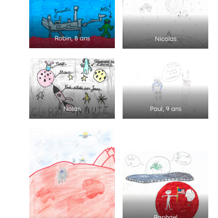
Robin, 8 ans
Nicolas
Nolan
Paul, 9 ans
Raphael