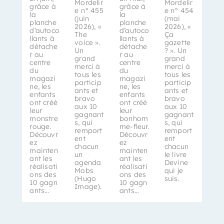
Mordelir
Mordelir
grâce à
grâce à
e n° 455
e n° 454
la
la
(juin
(mai
planche
planche
2026), «
2026), «
d’autoco
d’autoco
The
Ça
llants à
llants à
voice ».
gazette
détache
détache
Un
? ». Un
r au
r au
grand
grand
centre
centre
merci à
merci à
du
du
tous les
tous les
magazi
magazi
particip
particip
ne, les
ne, les
ants et
ants et
enfants
enfants
bravo
bravo
ont créé
ont créé
aux 10
aux 10
leur
leur
gagnant
gagnant
monstre
bonhom
s, qui
s, qui
rouge.
me-fleur.
remport
remport
Découvr
Découvr
ent
ent
ez
ez
chacun
chacun
mainten
mainten
un
le livre
ant les
ant les
agenda
Devine
réalisati
réalisati
Mobs
qui je
ons des
ons des
(Hugo
suis.
10 gagn
10 gagn
Image).
ants…
ants…