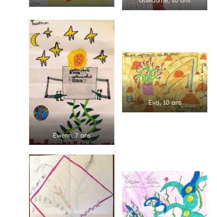
Eva, 10 ans
Ewenn, 7 ans