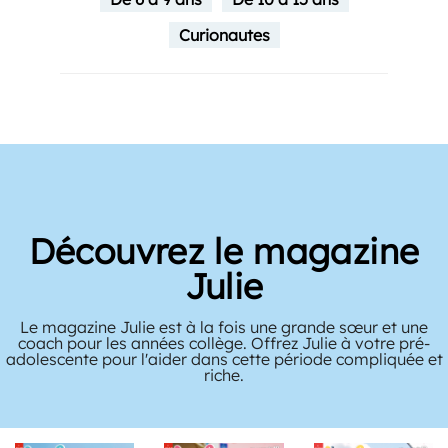
Curionautes
Découvrez le magazine
Curionautes des sciences
Pour aborder la démarche scientifique et développer son
esprit critique, le magazine a l'ambition de faire aimer la
science à tous les enfants à travers de grandes enquêtes
scientifiques.