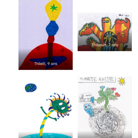
Thibault, 7 ans
Thilelli, 9 ans