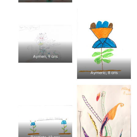
Aymen, 9 ans
Aymeric, 8 ans
Baptiste, 12 ans