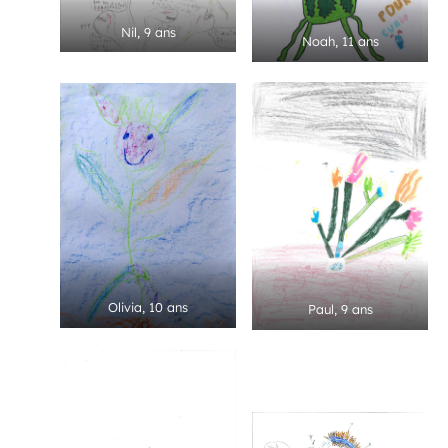
Nil, 9 ans
Noah, 11 ans
Olivia, 10 ans
Paul, 9 ans