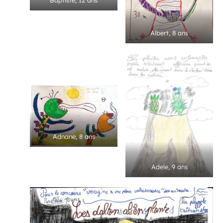
Albert, 8 ans
Adnane, 8 ans
Adele, 9 ans