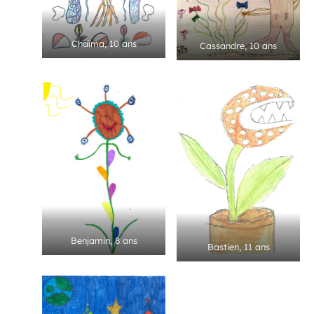
Chaïma, 10 ans
Cassandre, 10 ans
Benjamin, 8 ans
Bastien, 11 ans