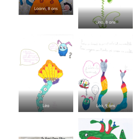
Loann, 8 ans
Lino, 8 ans
Léa
Léa, 9 ans