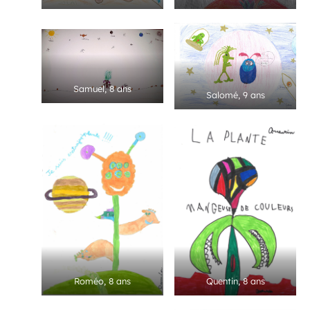
Samuel, 8 ans
Salomé, 9 ans
Roméo, 8 ans
Quentin, 8 ans