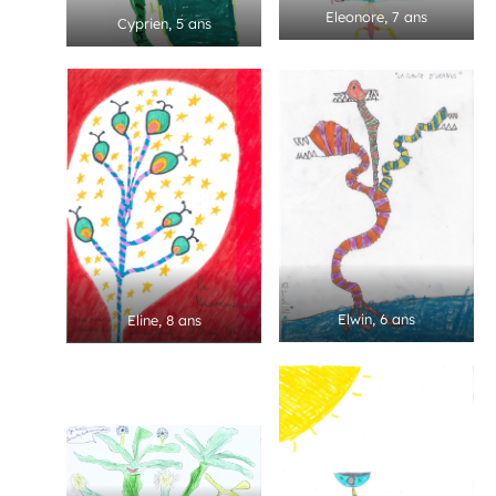
Eleonore, 7 ans
Cyprien, 5 ans
Elwin, 6 ans
Eline, 8 ans