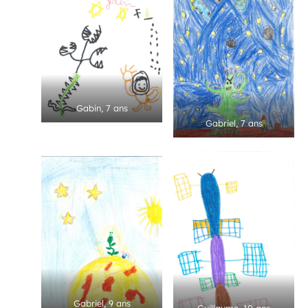
Gabin, 7 ans
Gabriel, 7 ans
Gabriel, 9 ans
Guillaume, 10 ans