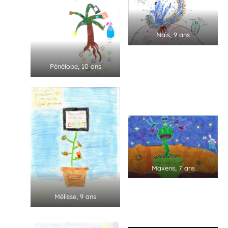
Naïs, 9 ans
Pénélope, 10 ans
Maxens, 7 ans
Mélisse, 9 ans