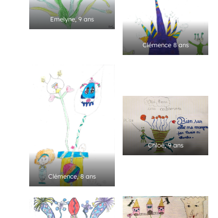
Emelyne, 9 ans
Clémence 8 ans
Chloé, 9 ans
Clémence, 8 ans