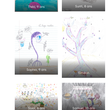
Sunti, 8 ans
Théo, 9 ans
Sophia, 9 ans
Siméon
Solal, 6 ans
Samuel, 10 ans