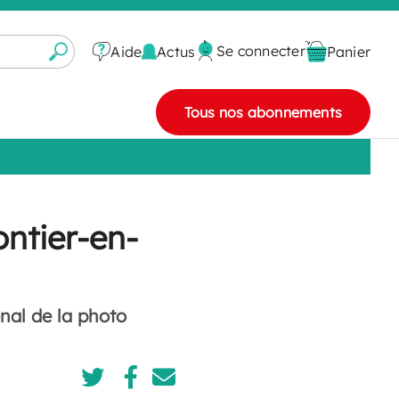
Se connecter
Actus
Aide
Panier
Tous nos abonnements
ontier-en-
onal de la photo