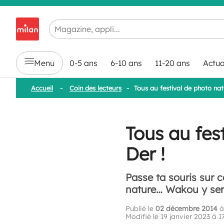
Chargement en cours...
Menu
0-5 ans
6-10 ans
11-20 ans
Actua
Accueil
-
Coin des lecteurs
-
Tous au festival de photo nat
Tous au fes
Der !
Passe ta souris sur ce
nature… Wakou y ser
Publié le
02 décembre 2014
à
Modifié le 19 janvier 2023 à 1