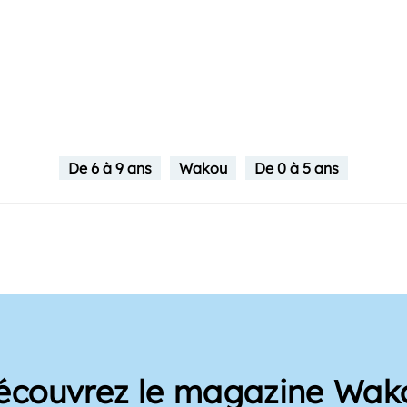
De 6 à 9 ans
Wakou
De 0 à 5 ans
écouvrez le magazine Wak