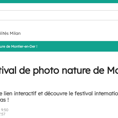
lités Milan
ure de Montier-en-Der !
tival de photo nature de M
 lien interactif et découvre le festival internati
as !
 9:50
7:57