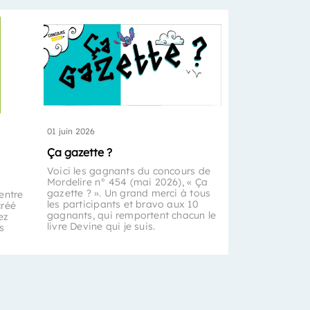
01 juin 2026
Ça gazette ?
Voici les gagnants du concours de
Mordelire n° 454 (mai 2026), « Ça
gazette ? ». Un grand merci à tous
entre
les participants et bravo aux 10
créé
gagnants, qui remportent chacun le
ez
livre Devine qui je suis.
s