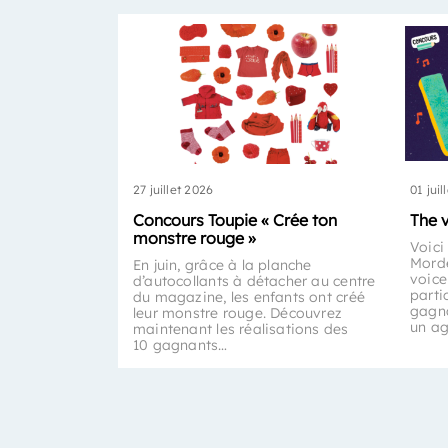
27 juillet 2026
01 juil
Concours Toupie « Crée ton
The 
monstre rouge »
Voici
Morde
En juin, grâce à la planche
voice
d’autocollants à détacher au centre
parti
du magazine, les enfants ont créé
gagna
leur monstre rouge. Découvrez
un a
maintenant les réalisations des
10 gagnants…