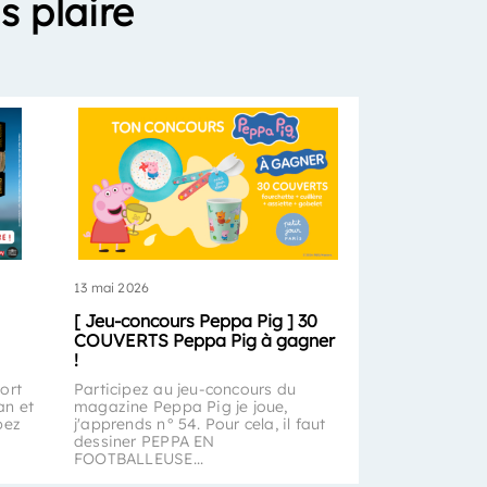
s plaire
13 mai 2026
[ Jeu-concours Peppa Pig ] 30
COUVERTS Peppa Pig à gagner
!
ort
Participez au jeu-concours du
an et
magazine Peppa Pig je joue,
pez
j'apprends n° 54. Pour cela, il faut
dessiner PEPPA EN
FOOTBALLEUSE...