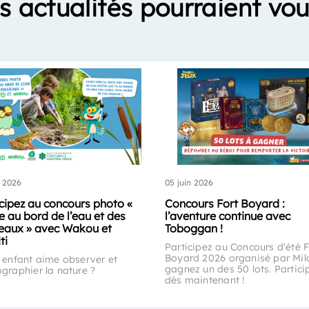
s actualités pourraient vou
n 2026
05 juin 2026
icipez au concours photo «
Concours Fort Boyard :
e au bord de l’eau et des
l’aventure continue avec
seaux » avec Wakou et
Toboggan !
ti
Participez au Concours d'été F
Boyard 2026 organisé par Mil
 enfant aime observer et
gagnez un des 50 lots. Partici
graphier la nature ?
dès maintenant !