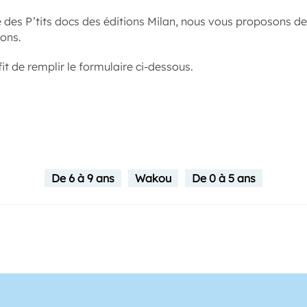
re des P’tits docs des éditions Milan, nous vous proposons de
yons.
ffit de remplir le formulaire ci-dessous.
De 6 à 9 ans
Wakou
De 0 à 5 ans