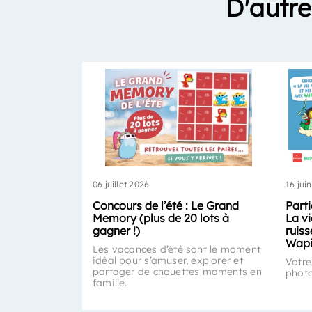
D'autre
06 juillet 2026
16 jui
Concours de l’été : Le Grand
Part
Memory (plus de 20 lots à
La vi
gagner !)
ruis
Wapi
Les vacances d’été sont le moment
idéal pour s’amuser, explorer et
Votre
partager de chouettes moments en
photo
famille.