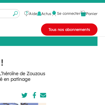
Se connecter
Actus
Aide
Panier
Tous nos abonnements
!
 L’héroïne de Zouzous
oué en patinage