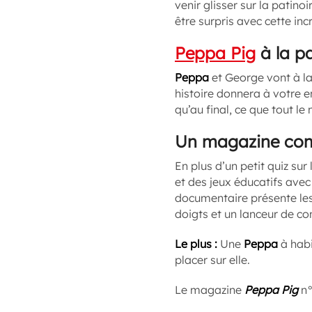
venir glisser sur la patino
être surpris avec cette inc
Peppa Pig
à la pa
Peppa
et George vont à la 
histoire donnera à votre en
qu’au final, ce que tout le
Un magazine com
En plus d’un petit quiz sur 
et des jeux éducatifs ave
documentaire présente le
doigts et un lanceur de con
Le plus :
Une
Peppa
à habi
placer sur elle.
Le magazine
Peppa Pig
n°