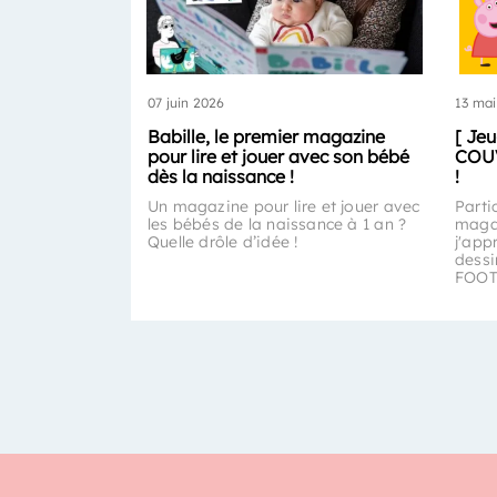
07 juin 2026
13 mai
Babille, le premier magazine
[ Je
pour lire et jouer avec son bébé
COUV
dès la naissance !
!
Un magazine pour lire et jouer avec
Parti
les bébés de la naissance à 1 an ?
magaz
Quelle drôle d’idée !
j'app
dess
FOOT