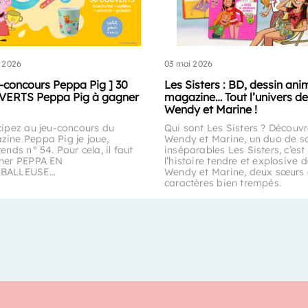
 2026
03 mai 2026
u-concours Peppa Pig ] 30
Les Sisters : BD, dessin ani
ERTS Peppa Pig à gagner
magazine… Tout l’univers de
Wendy et Marine !
cipez au jeu-concours du
Qui sont Les Sisters ? Découv
ine Peppa Pig je joue,
Wendy et Marine, un duo de s
rends n° 54. Pour cela, il faut
inséparables Les Sisters, c’est
iner PEPPA EN
l’histoire tendre et explosive 
BALLEUSE...
Wendy et Marine, deux sœurs
caractères bien trempés.