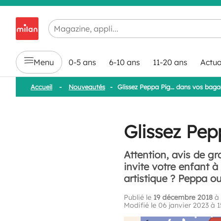
Chargement en cours...
Menu
0-5 ans
6-10 ans
11-20 ans
Actua
Accueil
-
Nouveautés
-
Glissez Peppa Pig… dans vos baga
Glissez Pep
Attention, avis de g
invite votre enfant à
artistique ? Peppa ou
Publié le
19 décembre 2018
à 
Modifié le 06 janvier 2023 à 1