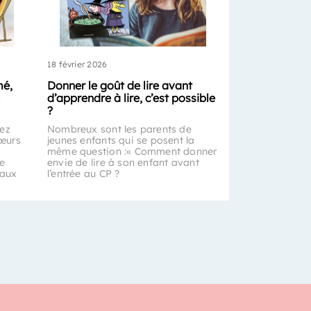
18 février 2026
mé,
Donner le goût de lire avant
d’apprendre à lire, c’est possible
?
rez
Nombreux sont les parents de
œurs
jeunes enfants qui se posent la
même question :« Comment donner
de
envie de lire à son enfant avant
 aux
l’entrée au CP ?