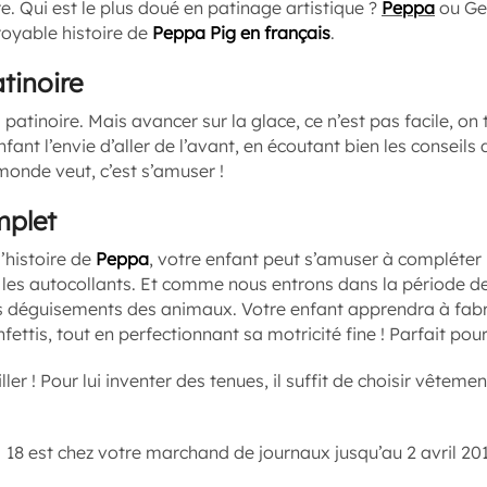
ire. Qui est le plus doué en patinage artistique ?
Peppa
ou Ge
royable histoire de
Peppa Pig en français
.
tinoire
patinoire. Mais avancer sur la glace, ce n’est pas facile, on
fant l’envie d’aller de l’avant, en écoutant bien les conseils
 monde veut, c’est s’amuser !
plet
l’histoire de
Peppa
, votre enfant peut s’amuser à compléter 
c les autocollants. Et comme nous entrons dans la période d
s déguisements des animaux. Votre enfant apprendra à fabr
fettis, tout en perfectionnant sa motricité fine ! Parfait pou
ller ! Pour lui inventer des tenues, il suffit de choisir vêteme
 18 est chez votre marchand de journaux jusqu’au 2 avril 20