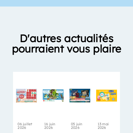
D'autres actualités
pourraient vous plaire
06 juillet
16 juin
05 juin
13 mai
2026
2026
2026
2026