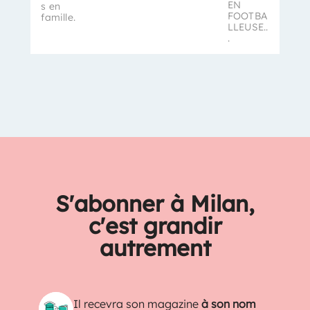
EN
s en
FOOTBA
famille.
LLEUSE..
.
S'abonner à Milan,
c'est grandir
autrement
Il recevra son magazine
à son nom