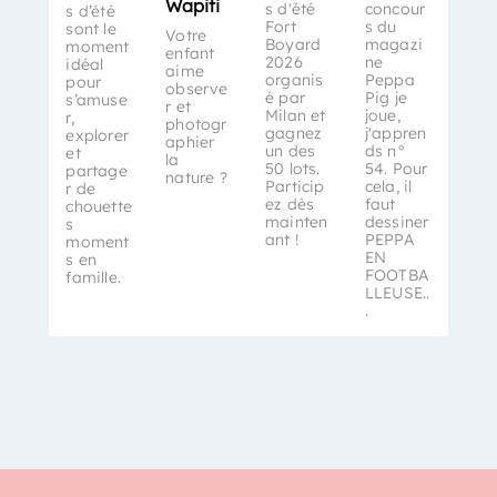
Wapiti
s d'été
concour
s d’été
Fort
s du
sont le
Votre
Boyard
magazi
moment
enfant
2026
ne
idéal
aime
organis
Peppa
pour
observe
é par
Pig je
s’amuse
r et
Milan et
joue,
r,
photogr
gagnez
j'appren
explorer
aphier
un des
ds n°
et
la
50 lots.
54. Pour
partage
nature ?
Particip
cela, il
r de
ez dès
faut
chouette
mainten
dessiner
s
ant !
PEPPA
moment
EN
s en
FOOTBA
famille.
LLEUSE..
.