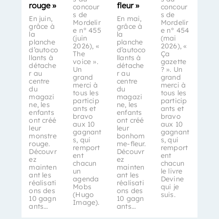
rouge »
fleur »
concour
concour
s de
s de
En juin,
En mai,
Mordelir
Mordelir
grâce à
grâce à
e n° 455
e n° 454
la
la
(juin
(mai
planche
planche
2026), «
2026), «
d’autoco
d’autoco
The
Ça
llants à
llants à
voice ».
gazette
détache
détache
Un
? ». Un
r au
r au
grand
grand
centre
centre
merci à
merci à
du
du
tous les
tous les
magazi
magazi
particip
particip
ne, les
ne, les
ants et
ants et
enfants
enfants
bravo
bravo
ont créé
ont créé
aux 10
aux 10
leur
leur
gagnant
gagnant
monstre
bonhom
s, qui
s, qui
rouge.
me-fleur.
remport
remport
Découvr
Découvr
ent
ent
ez
ez
chacun
chacun
mainten
mainten
un
le livre
ant les
ant les
agenda
Devine
réalisati
réalisati
Mobs
qui je
ons des
ons des
(Hugo
suis.
10 gagn
10 gagn
Image).
ants…
ants…