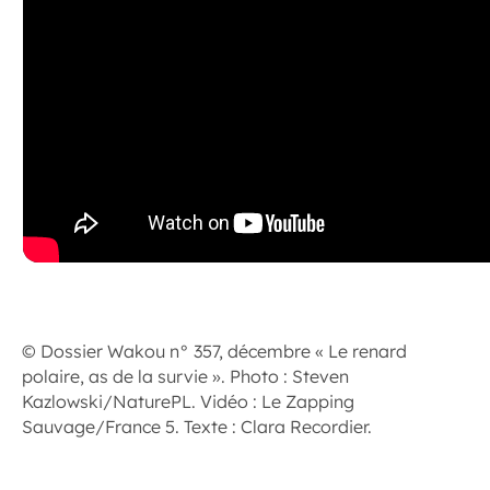
© Dossier Wakou n° 357, décembre « Le renard
polaire, as de la survie ». Photo : Steven
Kazlowski/NaturePL. Vidéo : Le Zapping
Sauvage/France 5. Texte : Clara Recordier.