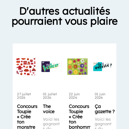
D'autres actualités
pourraient vous plaire
27 juillet
01 juillet
22 juin
01 juin
2026
2026
2026
2026
Concours
The
Concours
Ça
Toupie
voice
Toupie
gazette ?
« Crée
« Crée
Voici les
Voici les
ton
ton
gagnant
gagnant
monstre
bonhomme-
s du
s du