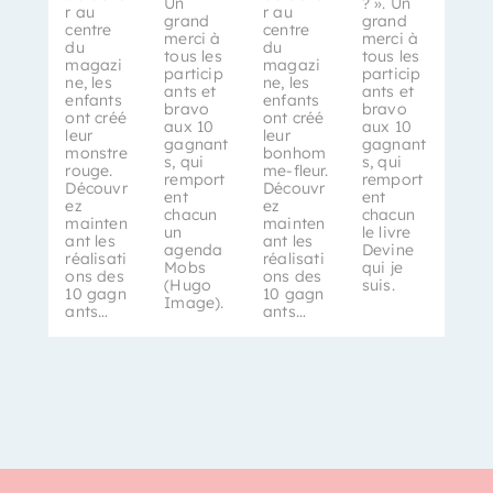
Un
? ». Un
r au
r au
grand
grand
centre
centre
merci à
merci à
du
du
tous les
tous les
magazi
magazi
particip
particip
ne, les
ne, les
ants et
ants et
enfants
enfants
bravo
bravo
ont créé
ont créé
aux 10
aux 10
leur
leur
gagnant
gagnant
monstre
bonhom
s, qui
s, qui
rouge.
me-fleur.
remport
remport
Découvr
Découvr
ent
ent
ez
ez
chacun
chacun
mainten
mainten
un
le livre
ant les
ant les
agenda
Devine
réalisati
réalisati
Mobs
qui je
ons des
ons des
(Hugo
suis.
10 gagn
10 gagn
Image).
ants…
ants…