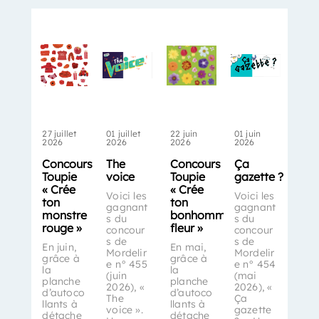
27 juillet
01 juillet
22 juin
01 juin
2026
2026
2026
2026
Concours
The
Concours
Ça
Toupie
voice
Toupie
gazette ?
« Crée
« Crée
Voici les
Voici les
ton
ton
gagnant
gagnant
monstre
bonhomme-
s du
s du
rouge »
fleur »
concour
concour
s de
s de
En juin,
En mai,
Mordelir
Mordelir
grâce à
grâce à
e n° 455
e n° 454
la
la
(juin
(mai
planche
planche
2026), «
2026), «
d’autoco
d’autoco
The
Ça
llants à
llants à
voice ».
gazette
détache
détache