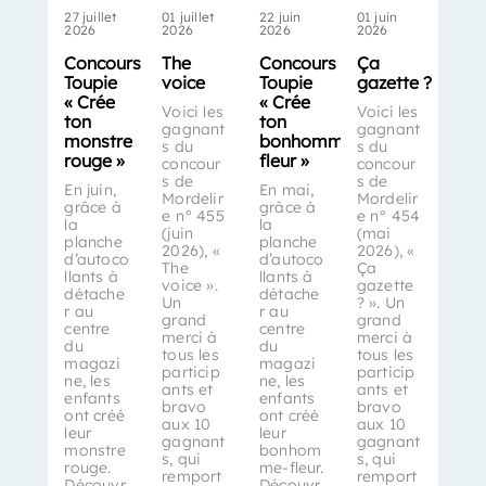
27 juillet
01 juillet
22 juin
01 juin
2026
2026
2026
2026
Concours
The
Concours
Ça
Toupie
voice
Toupie
gazette ?
« Crée
« Crée
Voici les
Voici les
ton
ton
gagnant
gagnant
monstre
bonhomme-
s du
s du
rouge »
fleur »
concour
concour
s de
s de
En juin,
En mai,
Mordelir
Mordelir
grâce à
grâce à
e n° 455
e n° 454
la
la
(juin
(mai
planche
planche
2026), «
2026), «
d’autoco
d’autoco
The
Ça
llants à
llants à
voice ».
gazette
détache
détache
Un
? ». Un
r au
r au
grand
grand
centre
centre
merci à
merci à
du
du
tous les
tous les
magazi
magazi
particip
particip
ne, les
ne, les
ants et
ants et
enfants
enfants
bravo
bravo
ont créé
ont créé
aux 10
aux 10
leur
leur
gagnant
gagnant
monstre
bonhom
s, qui
s, qui
rouge.
me-fleur.
remport
remport
Découvr
Découvr