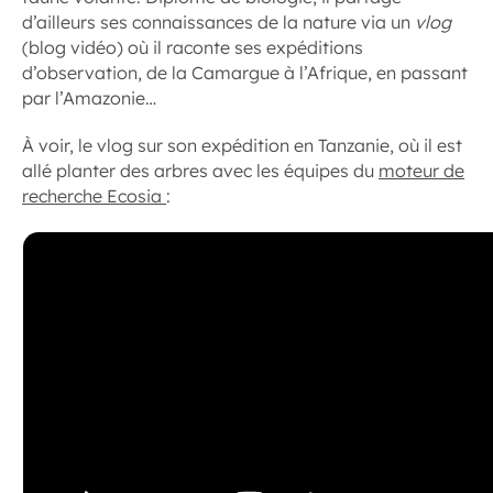
d’ailleurs ses connaissances de la nature via un
vlog
(blog vidéo) où il raconte ses expéditions
d’observation, de la Camargue à l’Afrique, en passant
par l’Amazonie…
À voir, le vlog sur son expédition en Tanzanie, où il est
allé planter des arbres avec les équipes du
moteur de
recherche Ecosia
: