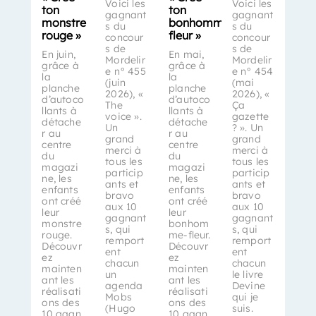
Voici les
Voici les
ton
ton
gagnant
gagnant
monstre
bonhomme-
s du
s du
rouge »
fleur »
concour
concour
s de
s de
En juin,
En mai,
Mordelir
Mordelir
grâce à
grâce à
e n° 455
e n° 454
la
la
(juin
(mai
planche
planche
2026), «
2026), «
d’autoco
d’autoco
The
Ça
llants à
llants à
voice ».
gazette
détache
détache
Un
? ». Un
r au
r au
grand
grand
centre
centre
merci à
merci à
du
du
tous les
tous les
magazi
magazi
particip
particip
ne, les
ne, les
ants et
ants et
enfants
enfants
bravo
bravo
ont créé
ont créé
aux 10
aux 10
leur
leur
gagnant
gagnant
monstre
bonhom
s, qui
s, qui
rouge.
me-fleur.
remport
remport
Découvr
Découvr
ent
ent
ez
ez
chacun
chacun
mainten
mainten
un
le livre
ant les
ant les
agenda
Devine
réalisati
réalisati
Mobs
qui je
ons des
ons des
(Hugo
suis.
10 gagn
10 gagn