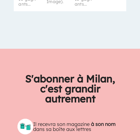
Image).
ants…
ants…
S'abonner à Milan,
c'est grandir
autrement
Il recevra son magazine
à son nom
dans sa boîte aux lettres