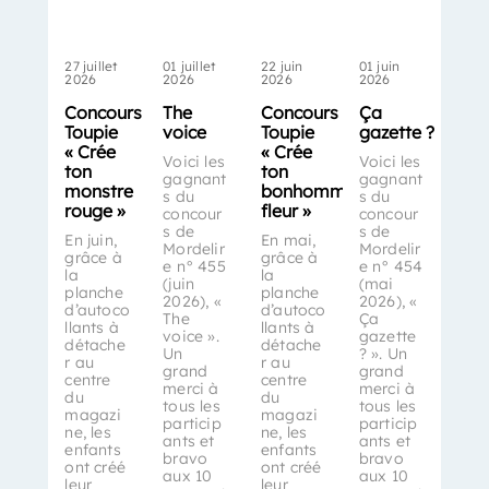
27 juillet
01 juillet
22 juin
01 juin
2026
2026
2026
2026
Concours
The
Concours
Ça
Toupie
voice
Toupie
gazette ?
« Crée
« Crée
Voici les
Voici les
ton
ton
gagnant
gagnant
monstre
bonhomme-
s du
s du
rouge »
fleur »
concour
concour
s de
s de
En juin,
En mai,
Mordelir
Mordelir
grâce à
grâce à
e n° 455
e n° 454
la
la
(juin
(mai
planche
planche
2026), «
2026), «
d’autoco
d’autoco
The
Ça
llants à
llants à
voice ».
gazette
détache
détache
Un
? ». Un
r au
r au
grand
grand
centre
centre
merci à
merci à
du
du
tous les
tous les
magazi
magazi
particip
particip
ne, les
ne, les
ants et
ants et
enfants
enfants
bravo
bravo
ont créé
ont créé
aux 10
aux 10
leur
leur