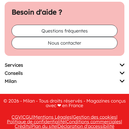
Besoin d'aide ?
Questions fréquentes
Nous contacter
Services
Conseils
Milan
© 2026 - Milan - Tous droits réservés - Magazines conçus
avec ❤ en France
CGV
|
CGU
|
Mentions Légales
|
Gestion des cookies
|
Politique de confidentialité
|
Conditions commerciales
|
Crédits
|
Plan du site
|
Déclaration d'accessibilité