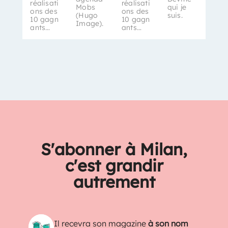
réalisati
réalisati
Mobs
qui je
ons des
ons des
(Hugo
suis.
10 gagn
10 gagn
Image).
ants…
ants…
S'abonner à Milan,
c'est grandir
autrement
Il recevra son magazine
à son nom