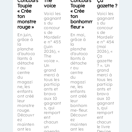
Concours
The
Concours
Ça
Toupie
voice
Toupie
gazette ?
« Crée
« Crée
Voici les
Voici les
ton
ton
gagnant
gagnant
monstre
bonhomme-
s du
s du
rouge »
fleur »
concour
concour
s de
s de
En juin,
En mai,
Mordelir
Mordelir
grâce à
grâce à
e n° 455
e n° 454
la
la
(juin
(mai
planche
planche
2026), «
2026), «
d’autoco
d’autoco
The
Ça
llants à
llants à
voice ».
gazette
détache
détache
Un
? ». Un
r au
r au
grand
grand
centre
centre
merci à
merci à
du
du
tous les
tous les
magazi
magazi
particip
particip
ne, les
ne, les
ants et
ants et
enfants
enfants
bravo
bravo
ont créé
ont créé
aux 10
aux 10
leur
leur
gagnant
gagnant
monstre
bonhom
s, qui
s, qui
rouge.
me-fleur.
remport
remport
Découvr
Découvr
ent
ent
ez
ez
chacun
chacun
mainten
mainten
un
le livre
ant les
ant les
agenda
Devine