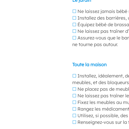
Le jardin
☐
Ne laissez jamais bébé s
☐
Installez des barrières,
☐
Équipez bébé de brassa
☐
Ne laissez pas traîner d’
☐
Assurez-vous que le barbe
ne tourne pas autour.
Toute la maison
☐
Installez, idéalement, de
meubles, et des bloqueurs
☐
Ne placez pas de meuble
☐
Ne laissez pas traîner le
☐
Fixez les meubles au mur
☐
Rangez les médicaments
☐
Utilisez, si possible, d
☐
Renseignez-vous sur la t