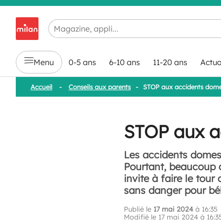
Chargement en cours...
Menu
0-5 ans
6-10 ans
11-20 ans
Actua
Accueil
-
Conseils aux parents
-
STOP aux accidents dome
STOP aux a
Les accidents domest
Pourtant, beaucoup d
invite à faire le tou
sans danger pour bé
Publié le
17 mai 2024
à 16:35
Modifié le 17 mai 2024 à 16:3