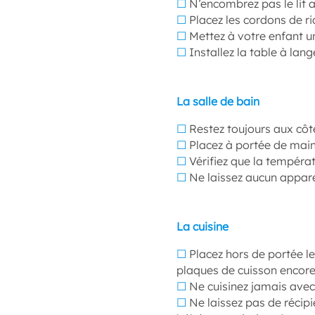
☐
N’encombrez pas le lit a
☐
Placez les cordons de r
☐
Mettez à votre enfant un
☐
Installez la table à lan
La salle de bain
☐
Restez toujours aux côté
☐
Placez à portée de main
☐
Vérifiez que la températ
☐
Ne laissez aucun apparei
La cuisine
☐
Placez hors de portée le
plaques de cuisson encore
☐
Ne cuisinez jamais avec
☐
Ne laissez pas de récipi