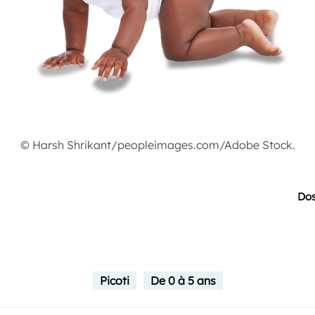
© Harsh Shrikant/peopleimages.com/Adobe Stock.
Dos
Picoti
De 0 à 5 ans