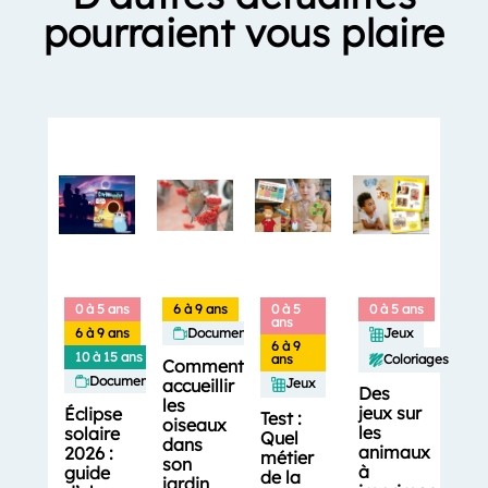
pourraient vous plaire
0 à 5 ans
6 à 9 ans
0 à 5
0 à 5 ans
ans
6 à 9 ans
Documentaires
Jeux
6 à 9
10 à 15 ans
Coloriages
ans
Comment
Documentaires
accueillir
Jeux
Des
les
jeux sur
Éclipse
Test :
oiseaux
les
solaire
Quel
dans
animaux
2026 :
métier
son
à
guide
de la
jardin