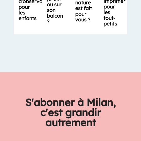
imprimer
d’observation
nature
ou sur
pour
pour
est fait
son
les
les
pour
balcon
tout-
enfants
vous ?
?
petits
S'abonner à Milan,
c'est grandir
autrement