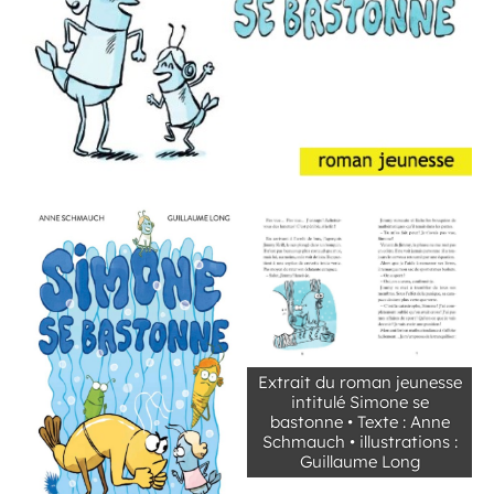
Extrait du roman jeunesse
intitulé Simone se
bastonne • Texte : Anne
Schmauch • illustrations :
Guillaume Long