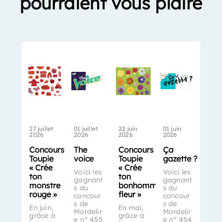
pourraient vous plaire
27 juillet
01 juillet
22 juin
01 juin
2026
2026
2026
2026
Concours
The
Concours
Ça
Toupie
voice
Toupie
gazette ?
« Crée
« Crée
Voici les
Voici les
ton
ton
gagnant
gagnant
monstre
bonhomme-
s du
s du
rouge »
fleur »
concour
concour
s de
s de
En juin,
En mai,
Mordelir
Mordelir
grâce à
grâce à
e n° 455
e n° 454