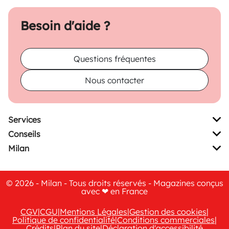
Besoin d'aide ?
Questions fréquentes
Nous contacter
Services
Conseils
Milan
© 2026 - Milan - Tous droits réservés - Magazines conçus
avec ❤ en France
CGV
|
CGU
|
Mentions Légales
|
Gestion des cookies
|
Politique de confidentialité
|
Conditions commerciales
|
Crédits
|
Plan du site
|
Déclaration d'accessibilité