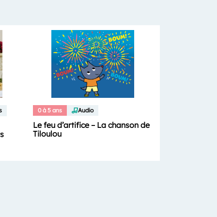
s
0 à 5 ans
Audio
Le feu d’artifice – La chanson de
Tiloulou
ts