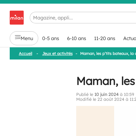
Chargement en cours...
Menu
0-5 ans
6-10 ans
11-20 ans
Actua
Accueil
-
Jeux et activités
-
Maman, les p’tits bateaux, la
Maman, les 
Publié le
10 juin 2024
à 10:59
Modifié le 22 août 2024 à 11: