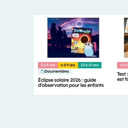
0 à 5 ans
6 à 9 ans
10 à 15 ans
0 à 5
Documentaires
Test 
est f
Éclipse solaire 2026 : guide
d’observation pour les enfants