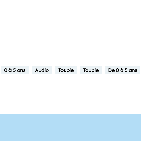
.
0 à 5 ans
Audio
Toupie
Toupie
De 0 à 5 ans