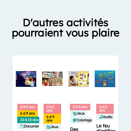
D'autres activités
pourraient vous plaire
0 à 5 ans
0 à 5
0 à 5 ans
0 à 5
ans
ans
6 à 9 ans
Jeux
6 à 9
Audio
10 à 15 ans
Coloriages
ans
Le feu
Documentaires
Jeux
Des