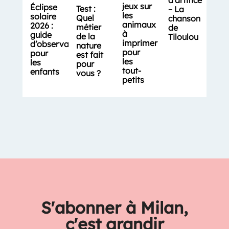
d’artifice
jeux sur
Éclipse
Test :
– La
les
solaire
Quel
chanson
animaux
2026 :
métier
de
à
guide
de la
Tiloulou
imprimer
d’observation
nature
pour
pour
est fait
les
les
pour
tout-
enfants
vous ?
petits
S'abonner à Milan,
c'est grandir