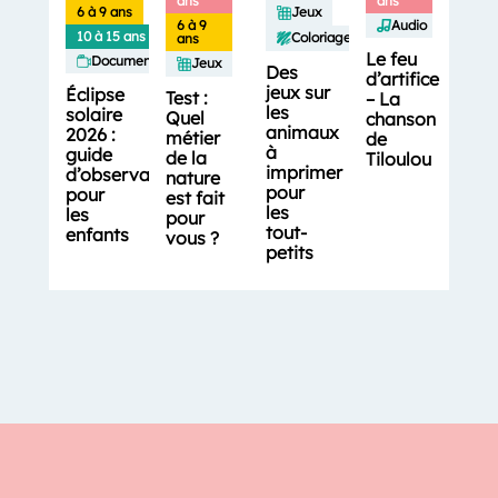
ans
ans
6 à 9 ans
Jeux
6 à 9
Audio
10 à 15 ans
Coloriages
ans
Le feu
Documentaires
Jeux
Des
d’artifice
jeux sur
Éclipse
Test :
– La
les
solaire
Quel
chanson
animaux
2026 :
métier
de
à
guide
de la
Tiloulou
imprimer
d’observation
nature
pour
pour
est fait
les
les
pour
tout-
enfants
vous ?
petits