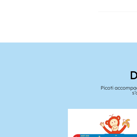
D
Picoti accompag
s’