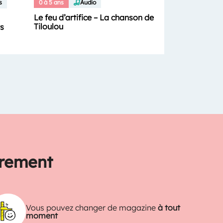
s
0 à 5 ans
Audio
Le feu d’artifice – La chanson de
Tiloulou
ts
trement
Vous pouvez changer de magazine
à tout
moment