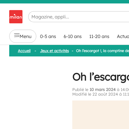
Chargement en cours...
Menu
0-5 ans
6-10 ans
11-20 ans
Actua
Accueil
-
Jeux et activités
-
Oh l’escargot !, la comptine d
Oh l’escarg
Publié le
10 mars 2024
à 14:0
Modifié le 22 août 2024 à 11: