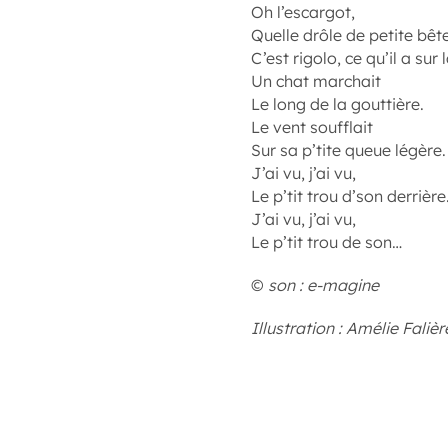
Oh l’escargot,
Quelle drôle de petite bête
C’est rigolo, ce qu’il a sur 
Un chat marchait
Le long de la gouttière.
Le vent soufflait
Sur sa p’tite queue légère.
J’ai vu, j’ai vu,
Le p’tit trou d’son derrière
J’ai vu, j’ai vu,
Le p’tit trou de son…
©
son : e-magine
Illustration : Amélie Falièr