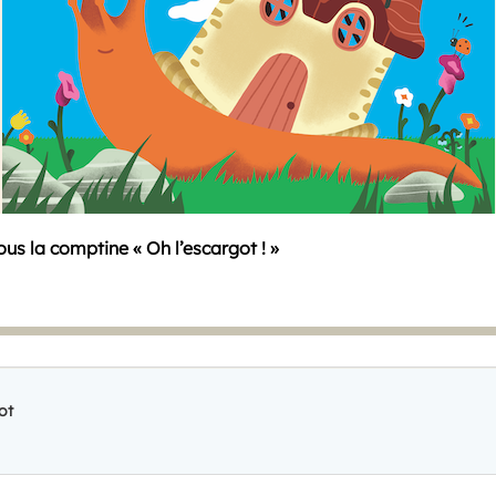
ous la comptine
« Oh l’escargot !
»
ot