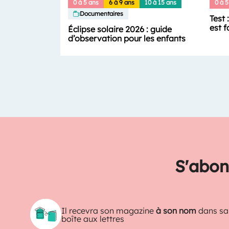
0 à 5 ans
6 à 9 ans
10 à 15 ans
0 à 5
Documentaires
Test 
est f
Éclipse solaire 2026 : guide
d’observation pour les enfants
S'abon
Il recevra son magazine
à son nom
dans sa
boîte aux lettres