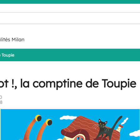
lités Milan
e Toupie
ot !, la comptine de Toupie
0
18