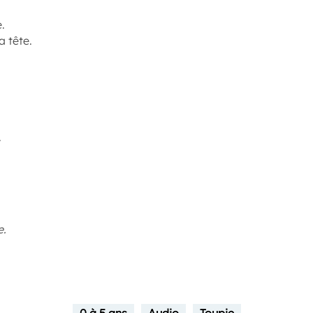
.
la tête.
.
e.