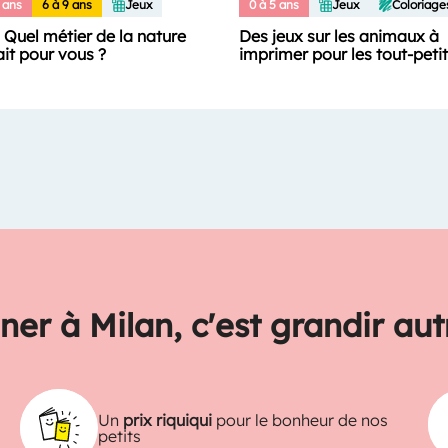
 ans
6 à 9 ans
Jeux
0 à 5 ans
Jeux
Coloriage
: Quel métier de la nature
Des jeux sur les animaux à
ait pour vous ?
imprimer pour les tout-peti
ner à Milan, c'est grandir au
Un
prix riquiqui
pour le bonheur de nos
petits