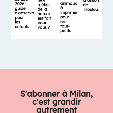
Quel
chanson
animaux
2026 :
métier
de
à
guide
de la
Tiloulou
imprimer
d’observation
nature
pour
pour
est fait
les
les
pour
tout-
enfants
vous ?
petits
S'abonner à Milan,
c'est grandir
autrement