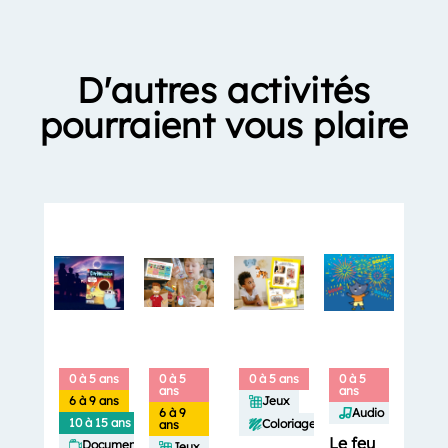
D'autres activités
pourraient vous plaire
0 à 5 ans
0 à 5
0 à 5 ans
0 à 5
ans
ans
6 à 9 ans
Jeux
6 à 9
Audio
10 à 15 ans
Coloriages
ans
Le feu
Documentaires
Jeux