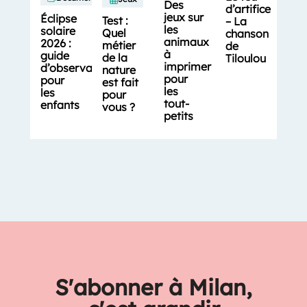
Des
d’artifice
jeux sur
Éclipse
Test :
– La
les
solaire
Quel
chanson
animaux
2026 :
métier
de
à
guide
de la
Tiloulou
imprimer
d’observation
nature
pour
pour
est fait
les
les
pour
tout-
enfants
vous ?
petits
S'abonner à Milan,