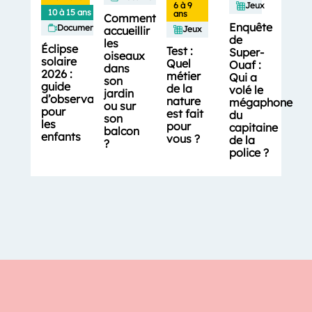
6 à 9
Jeux
10 à 15 ans
ans
Comment
Enquête
Documentaires
accueillir
Jeux
de
les
Éclipse
Test :
Super-
oiseaux
solaire
Quel
Ouaf :
dans
2026 :
métier
Qui a
son
guide
de la
volé le
jardin
d’observation
nature
mégaphone
ou sur
pour
est fait
du
son
les
pour
capitaine
balcon
enfants
vous ?
de la
?
police ?