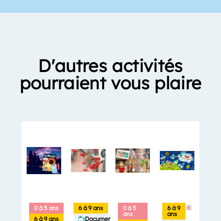
D'autres activités
pourraient vous plaire
0 à 5 ans
6 à 9 ans
0 à 5
6 à 9
ans
ans
6 à 9 ans
Documentaires