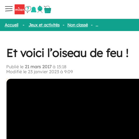
Accueil
-
Jeux et activités
-
Non classé
-
Et voici l’oiseau de feu 
Et voici l’oiseau de feu !
Publié le
21 mars 2017
à 15:18
Modifié le 23 janvier 2023 à 9:09