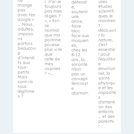
ne
i n'ai-je
uses
défendr
mange
toujours
études
e,
pas
pas mes
scientifi
soutenir
avec tes
règles ?
ques le
une
doigts »
», « Est-
montren
amie,
… Nous,
ce
t :
faire
adultes,
normal
découvri
bloc
imposo
que ma
r la
face aux
ns
poitrine
nature,
moqueri
parfois
pousse
c’est
es,
beaucou
plus vite
essentie
chez les
p
que
l pour
8-12
d’interdi
celle de
l’équilibr
ans, la
ts aux
mes
e
sororité
tout-
copines
émotion
n’est
petits.
? »...
nel, la
pas un
Mais
santé
concept
sont-ils
physiqu
féminist
tous
e et les
e
légitime
capacité
abstrait.
s ?
s
d’attenti
on des
enfants
… et des
parents
!