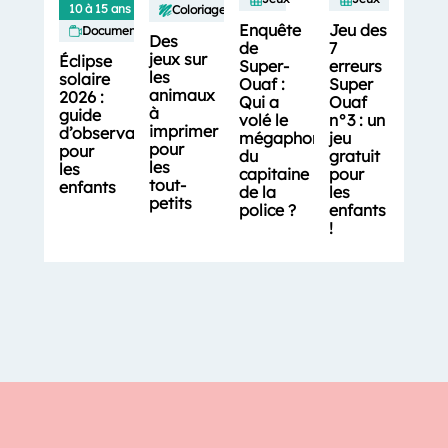
10 à 15 ans
Coloriages
Enquête
Jeu des
Documentaires
Des
de
7
jeux sur
Éclipse
Super-
erreurs
les
solaire
Ouaf :
Super
animaux
2026 :
Qui a
Ouaf
à
guide
volé le
n°3 : un
imprimer
d’observation
mégaphone
jeu
pour
pour
du
gratuit
les
les
capitaine
pour
tout-
enfants
de la
les
petits
police ?
enfants
!