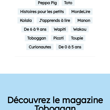
Peppa Pig
Toto
Histoires pour les petits
MordeLire
Kolala
J'apprends à lire
Manon
De 6 à 9 ans
Wapiti
Wakou
Toboggan
Picoti
Toupie
Curionautes
De 0 à 5 ans
Découvrez le magazine
Toboggan