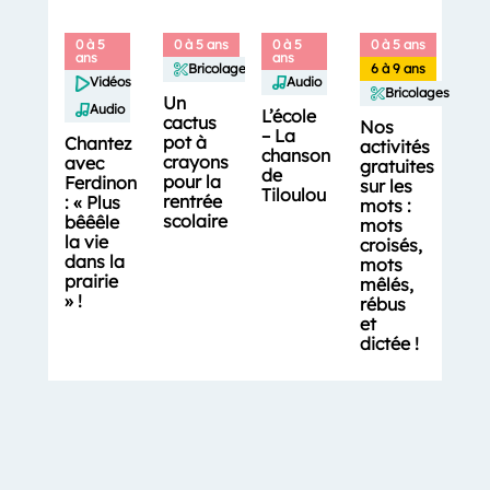
0 à 5
0 à 5 ans
0 à 5
0 à 5 ans
ans
ans
Bricolages
6 à 9 ans
Vidéos
Audio
Bricolages
Un
Audio
L’école
cactus
Nos
– La
pot à
Chantez
activités
chanson
crayons
avec
gratuites
de
pour la
Ferdinon
sur les
Tiloulou
rentrée
: « Plus
mots :
scolaire
bêêêle
mots
la vie
croisés,
dans la
mots
prairie
mêlés,
» !
rébus
et
dictée !