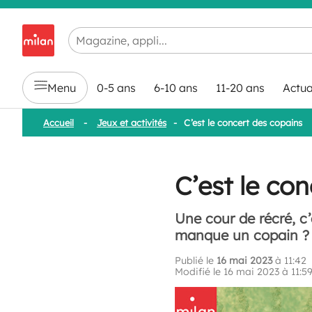
Chargement en cours...
Menu
0-5 ans
6-10 ans
11-20 ans
Actua
Accueil
-
Jeux et activités
-
C’est le concert des copains
C’est le co
Une cour de récré, c
manque un copain ?
Publié le
16 mai 2023
à 11:42
Modifié le 16 mai 2023 à 11:5