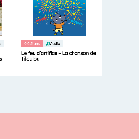
s
0 à 5 ans
Audio
Le feu d’artifice – La chanson de
Tiloulou
ts