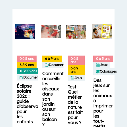
0 à 5 ans
6 à 9 ans
0 à 5
0 à 5 ans
ans
6 à 9 ans
Documentaires
Jeux
6 à 9
10 à 15 ans
Coloriages
ans
Comment
Documentaires
accueillir
Jeux
Des
les
jeux sur
Éclipse
Test :
oiseaux
les
solaire
Quel
dans
animaux
2026 :
métier
son
à
guide
de la
jardin
imprimer
d’observation
nature
ou sur
pour
pour
est fait
son
les
les
pour
balcon
tout-
enfants
vous ?
?
petits