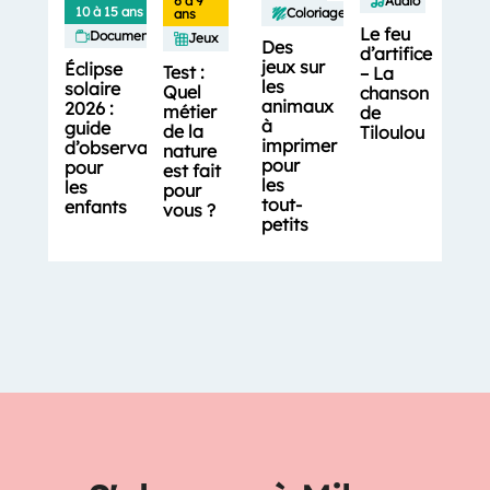
6 à 9
Audio
10 à 15 ans
Coloriages
ans
Le feu
Documentaires
Jeux
Des
d’artifice
jeux sur
Éclipse
Test :
– La
les
solaire
Quel
chanson
animaux
2026 :
métier
de
à
guide
de la
Tiloulou
imprimer
d’observation
nature
pour
pour
est fait
les
les
pour
tout-
enfants
vous ?
petits