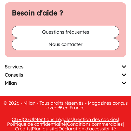
Besoin d'aide ?
Questions fréquentes
Nous contacter
Services
Conseils
Milan
© 2026 - Milan - Tous droits réservés - Magazines conçus
avec ❤ en France
CGV
|
CGU
|
Mentions Légales
|
Gestion des cookies
|
Politique de confidentialité
|
Conditions commerciales
|
Crédits
|
Plan du site
|
Déclaration d'accessibilité