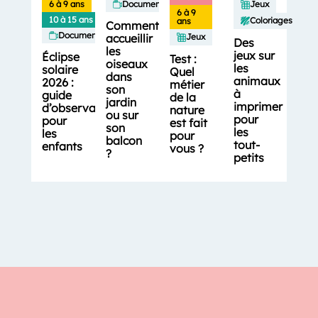
6 à 9 ans
Documentaires
Jeux
6 à 9
10 à 15 ans
Coloriages
ans
Comment
Documentaires
accueillir
Jeux
Des
les
jeux sur
Éclipse
Test :
oiseaux
les
solaire
Quel
dans
animaux
2026 :
métier
son
à
guide
de la
jardin
imprimer
d’observation
nature
ou sur
pour
pour
est fait
son
les
les
pour
balcon
tout-
enfants
vous ?
?
petits