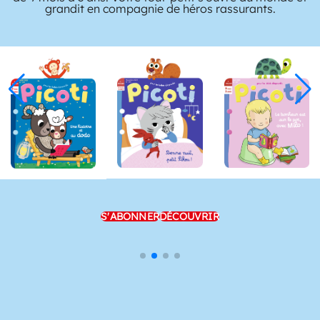
grandit en compagnie de héros rassurants.
S'ABONNER
DÉCOUVRIR