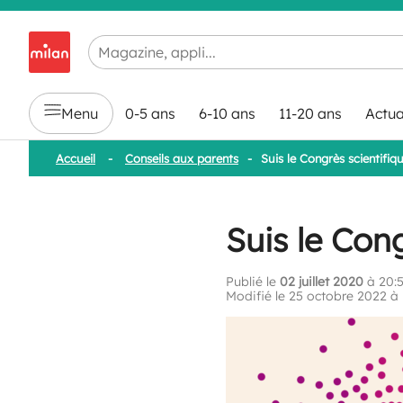
Chargement en cours...
Menu
0-5 ans
6-10 ans
11-20 ans
Actua
Accueil
-
Conseils aux parents
-
Suis le Congrès scientifiq
Suis le Cong
Publié le
02 juillet 2020
à 20:5
Modifié le 25 octobre 2022 à 