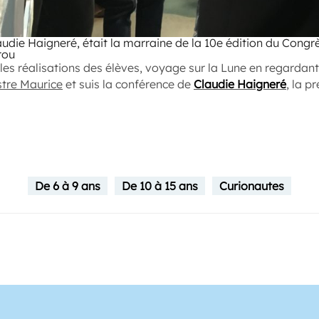
audie Haigneré, était la marraine de la 10e édition du Congr
rou
es réalisations des élèves, voyage sur la Lune en regarda
stre Maurice
et suis la conférence de
Claudie Haigneré
,
la pr
De 6 à 9 ans
De 10 à 15 ans
Curionautes