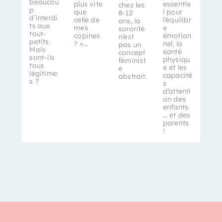
beaucou
plus vite
essentie
chez les
p
que
l pour
8-12
d’interdi
celle de
l’équilibr
ans, la
ts aux
mes
e
sororité
tout-
copines
émotion
n’est
petits.
? »...
nel, la
pas un
Mais
santé
concept
sont-ils
physiqu
féminist
tous
e et les
e
légitime
capacité
abstrait.
s ?
s
d’attenti
on des
enfants
… et des
parents
!