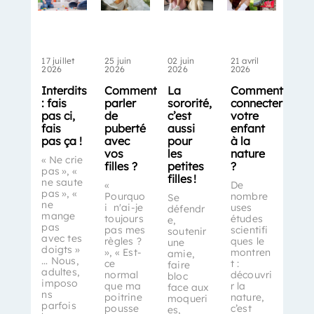
17 juillet
25 juin
02 juin
21 avril
2026
2026
2026
2026
Interdits
Comment
La
Comment
: fais
parler
sororité,
connecter
pas ci,
de
c’est
votre
fais
puberté
aussi
enfant
pas ça !
avec
pour
à la
vos
les
nature
« Ne crie
filles ?
petites
?
pas », «
filles !
ne saute
«
De
pas », «
Pourquo
nombre
Se
ne
i n'ai-je
uses
défendr
mange
toujours
études
e,
pas
pas mes
scientifi
soutenir
avec tes
règles ?
ques le
une
doigts »
», « Est-
montren
amie,
… Nous,
ce
t :
faire
adultes,
normal
découvri
bloc
imposo
que ma
r la
face aux
ns
poitrine
nature,
moqueri
parfois
pousse
c’est
es,