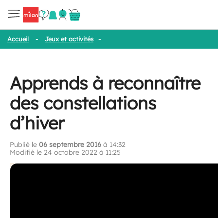
Accueil
-
Jeux et activités
-
Apprends à reconnaître des constellat
Apprends à reconnaître
des constellations
d’hiver
Publié le
06 septembre 2016
à 14:32
Modifié le 24 octobre 2022 à 11:25