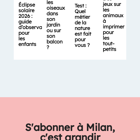
les
jeux sur
Éclipse
Test :
oiseaux
les
solaire
Quel
dans
animaux
2026 :
métier
son
à
guide
de la
jardin
imprimer
d’observation
nature
ou sur
pour
pour
est fait
son
les
les
pour
balcon
tout-
enfants
vous ?
?
petits
S'abonner à Milan,
c'est grandir