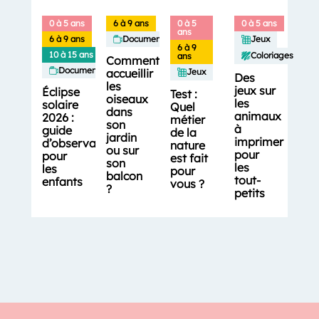
0 à 5 ans
6 à 9 ans
0 à 5
0 à 5 ans
ans
6 à 9 ans
Documentaires
Jeux
6 à 9
10 à 15 ans
Coloriages
ans
Comment
Documentaires
accueillir
Jeux
Des
les
jeux sur
Éclipse
Test :
oiseaux
les
solaire
Quel
dans
animaux
2026 :
métier
son
à
guide
de la
jardin
imprimer
d’observation
nature
ou sur
pour
pour
est fait
son
les
les
pour
balcon
tout-
enfants
vous ?
?
petits