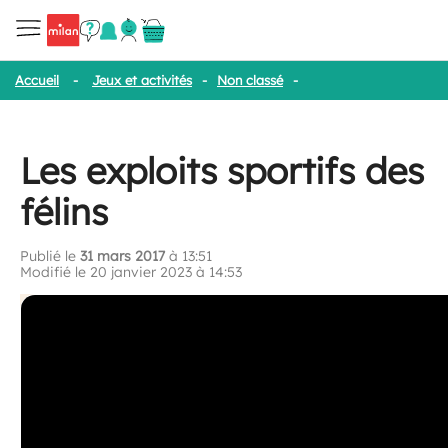
Accueil
-
Jeux et activités
-
Non classé
-
Les exploits sportifs de
Les exploits sportifs des
félins
Publié le
31 mars 2017
à 13:51
Modifié le 20 janvier 2023 à 14:53