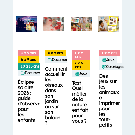
0 à 5 ans
6 à 9 ans
0 à 5
0 à 5 ans
ans
6 à 9 ans
Documentaires
Jeux
6 à 9
10 à 15 ans
Coloriages
ans
Comment
Documentaires
accueillir
Jeux
Des
les
jeux sur
Éclipse
Test :
oiseaux
les
solaire
Quel
dans
animaux
2026 :
métier
son
à
guide
de la
jardin
imprimer
d’observation
nature
ou sur
pour
pour
est fait
son
les
les
pour
balcon
tout-
enfants
vous ?
?
petits