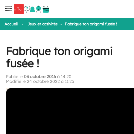
Accueil
-
Jeux et activités
-
Fabrique ton origami fusée !
Fabrique ton origami
fusée !
Publié le
03 octobre 2016
à 14:20
Modifié le 24 octobre 2022 à 11:25