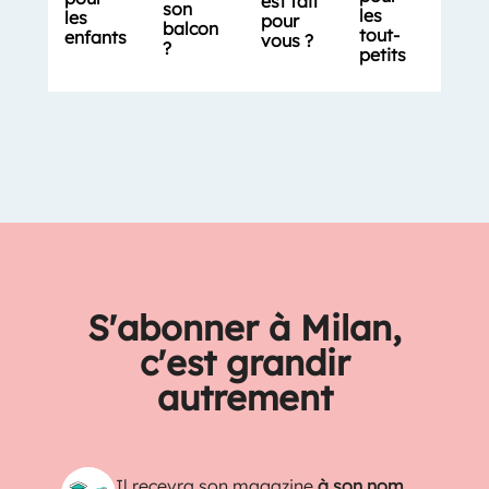
est fait
son
les
les
pour
balcon
tout-
enfants
vous ?
?
petits
S'abonner à Milan,
c'est grandir
autrement
Il recevra son magazine
à son nom