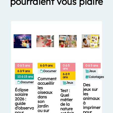
pourraient vous plaire
0 à 5 ans
6 à 9 ans
0 à 5
0 à 5 ans
ans
6 à 9 ans
Documentaires
Jeux
6 à 9
10 à 15 ans
Coloriages
ans
Comment
Documentaires
accueillir
Jeux
Des
les
jeux sur
Éclipse
Test :
oiseaux
les
solaire
Quel
dans
animaux
2026 :
métier
son
à
guide
de la
jardin
imprimer
d’observation
nature
ou sur
pour
pour