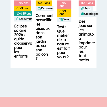
0 à 5 ans
6 à 9 ans
0 à 5
0 à 5 ans
ans
6 à 9 ans
Documentaires
Jeux
6 à 9
10 à 15 ans
Coloriages
ans
Comment
Documentaires
accueillir
Jeux
Des
les
jeux sur
Éclipse
Test :
oiseaux
les
solaire
Quel
dans
animaux
2026 :
métier
son
à
guide
de la
jardin
imprimer
d’observation
nature
ou sur
pour
pour
est fait
son
les
les
pour
balcon
tout-
enfants
vous ?
?
petits