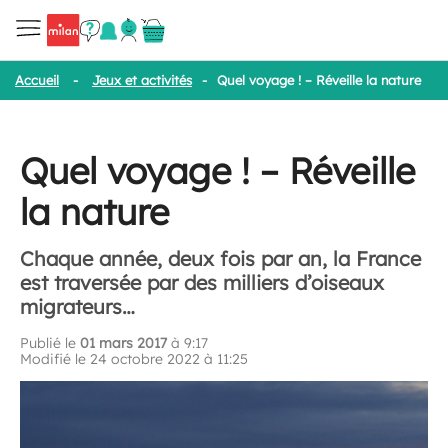
Accueil
-
Jeux et activités
-
Quel voyage ! – Réveille la nature
Quel voyage ! – Réveille
la nature
Chaque année, deux fois par an, la France
est traversée par des milliers d’oiseaux
migrateurs…
Publié le
01 mars 2017
à 9:17
Modifié le 24 octobre 2022 à 11:25