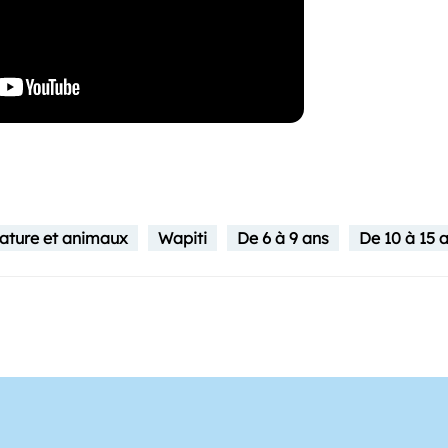
ature et animaux
Wapiti
De 6 à 9 ans
De 10 à 15 