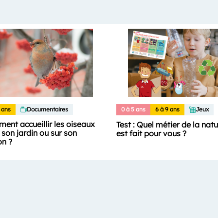
 ans
Documentaires
0 à 5 ans
6 à 9 ans
Jeux
ent accueillir les oiseaux
Test : Quel métier de la nat
son jardin ou sur son
est fait pour vous ?
on ?