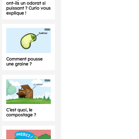
ont-ils un odorat si
puissant ? Curio vous
explique !
Comment pousse
une graine ?
C’est quoi, le
compostage ?