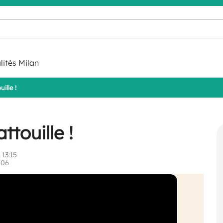
lités Milan
uille !
ttouille !
 13:15
:06