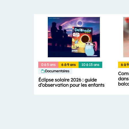
0 à 5 ans
6 à 9 ans
10 à 15 ans
6 à 9
Documentaires
Comm
dans 
Éclipse solaire 2026 : guide
balc
d’observation pour les enfants