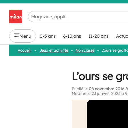
Chargement en cours...
Menu
0-5 ans
6-10 ans
11-20 ans
Actua
Accueil
-
Jeux et activités
-
Non classé
-
L’ours se gratto
L’ours se gra
Publié le
08 novembre 2016
à
Modifié le 23 janvier 2023 à 9