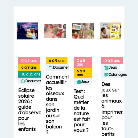
0 à 5 ans
6 à 9 ans
0 à 5
0 à 5 ans
ans
6 à 9 ans
Documentaires
Jeux
6 à 9
10 à 15 ans
Coloriages
ans
Comment
Documentaires
accueillir
Jeux
Des
les
jeux sur
Éclipse
Test :
oiseaux
les
solaire
Quel
dans
animaux
2026 :
métier
son
à
guide
de la
jardin
imprimer
d’observation
nature
ou sur
pour
pour
est fait
son
les
les
pour
balcon
tout-
enfants
vous ?
?
petits