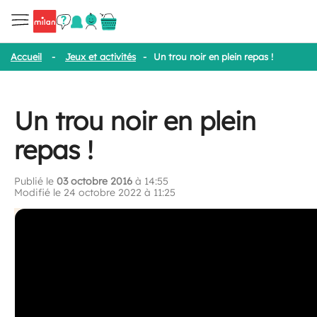
Accueil
-
Jeux et activités
-
Un trou noir en plein repas !
Un trou noir en plein
repas !
Publié le
03 octobre 2016
à 14:55
Modifié le 24 octobre 2022 à 11:25