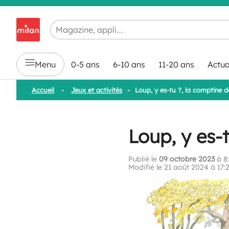
Chargement en cours...
Menu
0-5 ans
6-10 ans
11-20 ans
Actua
Accueil
-
Jeux et activités
-
Loup, y es-tu ?, la comptine d
Loup, y es-t
Publié le
09 octobre 2023
à 8
Modifié le 21 août 2024 à 17: