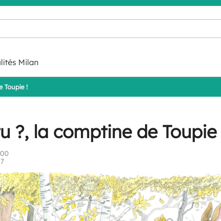
lités Milan
e Toupie !
u ?, la comptine de Toupie 
:00
27