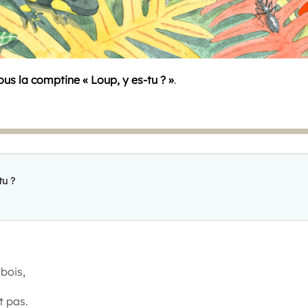
us la comptine « Loup, y es-tu ? »
.
tu ?
bois,
t pas.