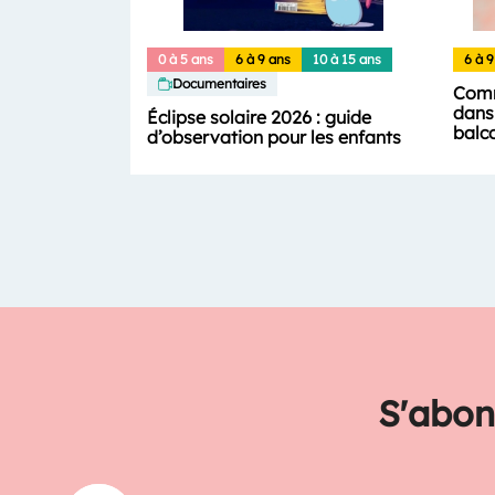
0 à 5 ans
6 à 9 ans
10 à 15 ans
6 à 9
Documentaires
Comm
dans 
Éclipse solaire 2026 : guide
balc
d’observation pour les enfants
S'abon