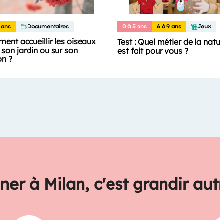
 ans
Documentaires
0 à 5 ans
6 à 9 ans
Jeux
ent accueillir les oiseaux
Test : Quel métier de la nat
son jardin ou sur son
est fait pour vous ?
on ?
ner à Milan, c'est grandir au