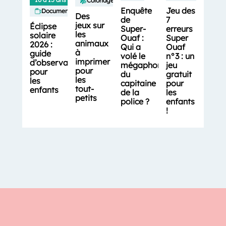
Coloriages
Enquête
Jeu des
Documentaires
Des
de
7
jeux sur
Éclipse
Super-
erreurs
les
solaire
Ouaf :
Super
animaux
2026 :
Qui a
Ouaf
à
guide
volé le
n°3 : un
imprimer
d’observation
mégaphone
jeu
pour
pour
du
gratuit
les
les
capitaine
pour
tout-
enfants
de la
les
petits
police ?
enfants
!