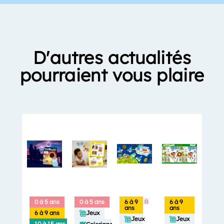
D'autres actualités
pourraient vous plaire
0 à 5 ans
0 à 5 ans
6 à 9
6 à 9
ans
ans
6 à 9 ans
Jeux
Jeux
Jeux
10 à 15 ans