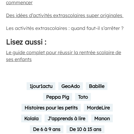
commencer
Des idées d’activités extrascolaires super originales
Les activités extrascolaires : quand faut-il s’arrêter ?
Lisez aussi :
Le guide complet pour réussir la rentrée scolaire de
ses enfants
1jour1actu
GeoAdo
Babille
Peppa Pig
Toto
Histoires pour les petits
MordeLire
Kolala
J'apprends à lire
Manon
De 6 à 9 ans
De 10 à 15 ans